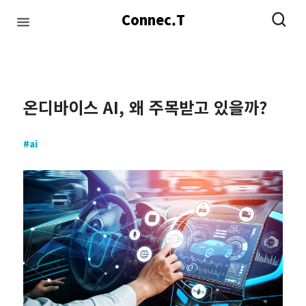
Connec.T
#infrastructure
#network
#datacenter
#ai
온디바이스 AI, 왜 주목받고 있을까?
#ai