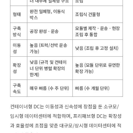
너 내부에 일체형 구조
조립
완전 밀폐형, 이동식
형태
조립식 건물형
박스
구축
모듈별 제작 - 운송 - 현장
공장 완성 - 운송
방식
조립 후 통합
이동
높음 (트럭/선박 운송
낮음 (조립 후 고정 설치)
성
가능)
낮음 (규격 및 컨테이
확장
높음 (모듈 단위로 유연한
너 단위 병렬 확장의
성
확장 가능)
한계)
구축
매우 빠름 (수 주 단위)
빠름 (수 개월 단위)
속도
컨테이너형
DC
는 이동성과 신속성에 장점을 둔 소규모
/
임시형 데이터센터에 적합하며
,
프리패브형
DC
는 확장성
과 효율성에 초점을 맞춘 대규모
/
상시형 데이터센터에 적