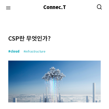
Connec.T
#infrastructure
#network
#datacenter
#ai
CSP란 무엇인가?
#cloud
#infrastructure