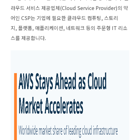
라우드 서비스 제공업체
(Cloud Service Provider)
의 약
어인
CSP
는 기업에 필요한 클라우드 컴퓨팅
,
스토리
지
,
플랫폼
,
애플리케이션
,
네트워크 등의 주문형
IT
리소
스를 제공합니다
.