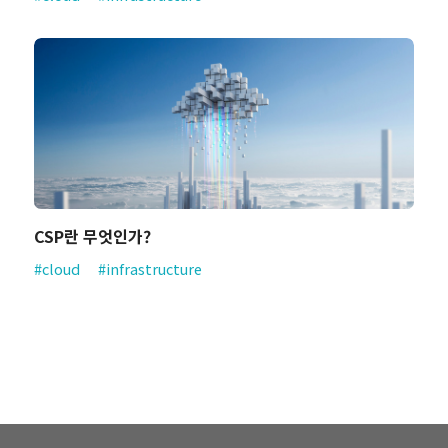
CSP란 무엇인가?
#cloud
#infrastructure